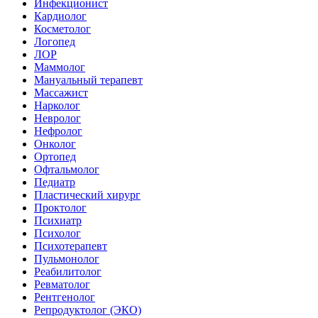
Инфекционист
Кардиолог
Косметолог
Логопед
ЛОР
Маммолог
Мануальный терапевт
Массажист
Нарколог
Невролог
Нефролог
Онколог
Ортопед
Офтальмолог
Педиатр
Пластический хирург
Проктолог
Психиатр
Психолог
Психотерапевт
Пульмонолог
Реабилитолог
Ревматолог
Рентгенолог
Репродуктолог (ЭКО)