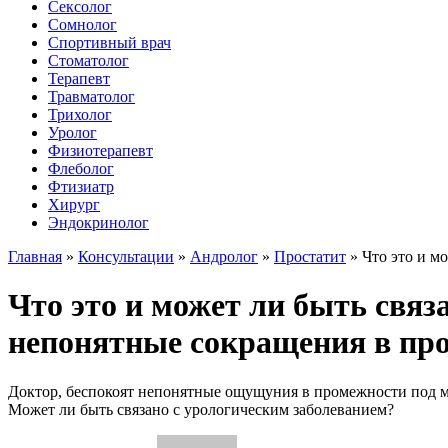
Сексолог
Сомнолог
Спортивный врач
Стоматолог
Терапевт
Травматолог
Трихолог
Уролог
Физиотерапевт
Флеболог
Фтизиатр
Хирург
Эндокринолог
Главная
»
Консультации
»
Андролог
»
Простатит
»
Что это и м
Что это и может ли быть связ
непонятные сокращения в пр
Доктор, беспокоят непонятные ощущуния в промежности под мо
Может ли быть связано с урологическим заболеванием?