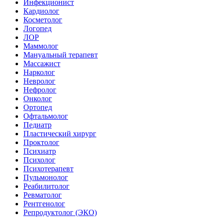
Инфекционист
Кардиолог
Косметолог
Логопед
ЛОР
Маммолог
Мануальный терапевт
Массажист
Нарколог
Невролог
Нефролог
Онколог
Ортопед
Офтальмолог
Педиатр
Пластический хирург
Проктолог
Психиатр
Психолог
Психотерапевт
Пульмонолог
Реабилитолог
Ревматолог
Рентгенолог
Репродуктолог (ЭКО)