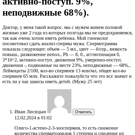
активно-поступ. 9%,
неподвижные 68%).
Доктор, у меня такой вопрос. мы с мужем живем половой
жизнью уже 2 года из которых полгода мы не предохраняемся,
так как очень хотим иметь ребенка. Мой гинеколог
посоветовал сдать анализ спермы мужа. Спермограмма
показала следующее: объем — 5 мл., цвет — б/сер., вязкость
повыш., разжижение непол., Ph — 8, 0., агглютинация 0,
3*10^2, активно-поступ. движения 9%, умеренно-поступ.
движения -, подвижные на месте 23%, неподвижные — 68%.,
Лейкоциты 2/100, кол-во спермиев 13 млн/мл, общее кол-во
спермиев 65 млн. Расскажите пожалуйста что это все значит и
есть ли у нас шансы иметь детей. (Мужу 25 лет)
Иван Лисицын
Ответить
12.02.2024 в 01:02
Олиго-1-астено-2-3-зооспермия, то есть снижение
количества сперматозоидов 1 степени и снидение их