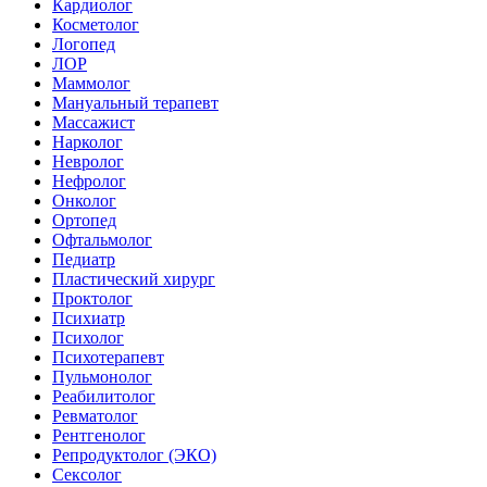
Кардиолог
Косметолог
Логопед
ЛОР
Маммолог
Мануальный терапевт
Массажист
Нарколог
Невролог
Нефролог
Онколог
Ортопед
Офтальмолог
Педиатр
Пластический хирург
Проктолог
Психиатр
Психолог
Психотерапевт
Пульмонолог
Реабилитолог
Ревматолог
Рентгенолог
Репродуктолог (ЭКО)
Сексолог