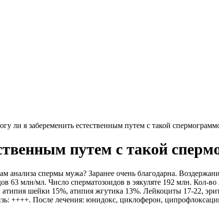
огу ли я забеременить естественным путем с такой спермограмм
ественным путем с такой спер
ам анализа спермы мужа? Заранее очень благодарна. Воздержание 
дов 63 млн/мл. Число сперматозоидов в эякуляте 192 млн. Кол-
типия шейки 15%, атипия жгутика 13%. Лейкоциты 17-22, эритро
зь: ++++. После лечения: юнидокс, циклоферон, ципрофлоксацин,