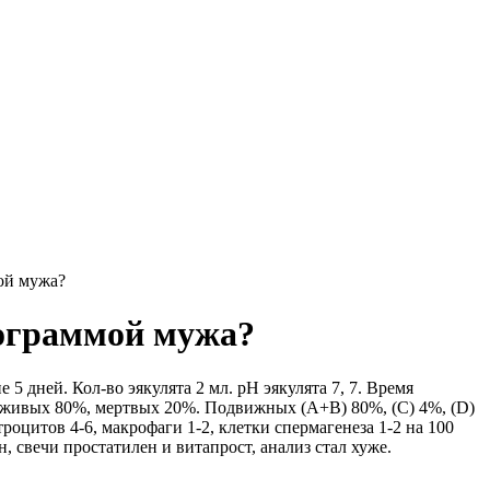
ой мужа?
мограммой мужа?
5 дней. Кол-во эякулята 2 мл. рН эякулята 7, 7. Время
во живых 80%, мертвых 20%. Подвижных (А+В) 80%, (С) 4%, (D)
цитов 4-6, макрофаги 1-2, клетки спермагенеза 1-2 на 100
 свечи простатилен и витапрост, анализ стал хуже.