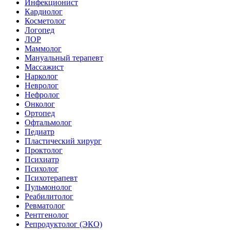
Инфекционист
Кардиолог
Косметолог
Логопед
ЛОР
Маммолог
Мануальный терапевт
Массажист
Нарколог
Невролог
Нефролог
Онколог
Ортопед
Офтальмолог
Педиатр
Пластический хирург
Проктолог
Психиатр
Психолог
Психотерапевт
Пульмонолог
Реабилитолог
Ревматолог
Рентгенолог
Репродуктолог (ЭКО)