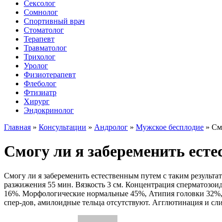
Сексолог
Сомнолог
Спортивный врач
Стоматолог
Терапевт
Травматолог
Трихолог
Уролог
Физиотерапевт
Флеболог
Фтизиатр
Хирург
Эндокринолог
Главная
»
Консультации
»
Андролог
»
Мужское бесплодие
»
См
Смогу ли я забеременить ест
Смогу ли я забеременить естественным путем с таким результат
разжижения 55 мин. Вязкость 3 см. Концентрация сперматозои
16%. Морфологические нормальные 45%, Атипия головки 32%, а
спер-дов, амилоидные тельца отсутствуют. Агглютинация и сли