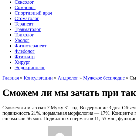
Сексолог
Сомнолог
Спортивный врач
Стоматолог
Терапевт
Травматолог
Трихолог
Уролог
Физиотерапевт
Флеболог
Фтизиатр
Хирург
Эндокринолог
Главная
»
Консультации
»
Андролог
»
Мужское бесплодие
»
См
Сможем ли мы зачать при та
Сможем ли мы зачать? Мужу 31 год. Воздержание 3 дня. Объем 3
подвижность 21%, нормальная морфология — 17%. Концент-я по
спермат-ов 56 млн. Подвижных спермат-ов 11, 55 млн, функцион