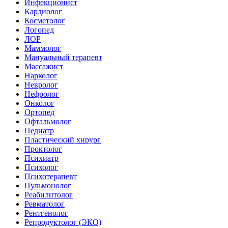
Инфекционист
Кардиолог
Косметолог
Логопед
ЛОР
Маммолог
Мануальный терапевт
Массажист
Нарколог
Невролог
Нефролог
Онколог
Ортопед
Офтальмолог
Педиатр
Пластический хирург
Проктолог
Психиатр
Психолог
Психотерапевт
Пульмонолог
Реабилитолог
Ревматолог
Рентгенолог
Репродуктолог (ЭКО)