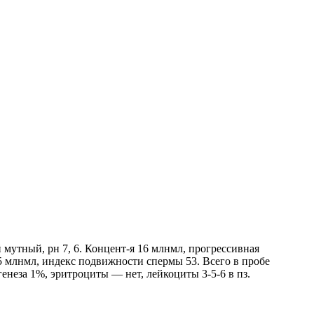
 мутный, рн 7, 6. Концент-я 16 млнмл, прогрессивная
5 млнмл, индекс подвижности спермы 53. Всего в пробе
енеза 1%, эритроциты — нет, лейкоциты 3-5-6 в пз.