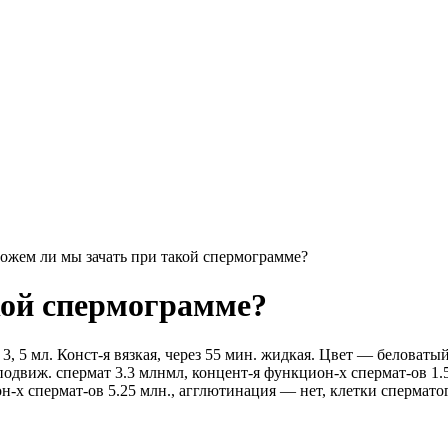
ожем ли мы зачать при такой спермограмме?
кой спермограмме?
, 5 мл. Конст-я вязкая, через 55 мин. жидкая. Цвет — беловатый
движ. спермат 3.3 млнмл, концент-я функцион-х спермат-ов 1.
-х спермат-ов 5.25 млн., агглютинация — нет, клетки сперматог