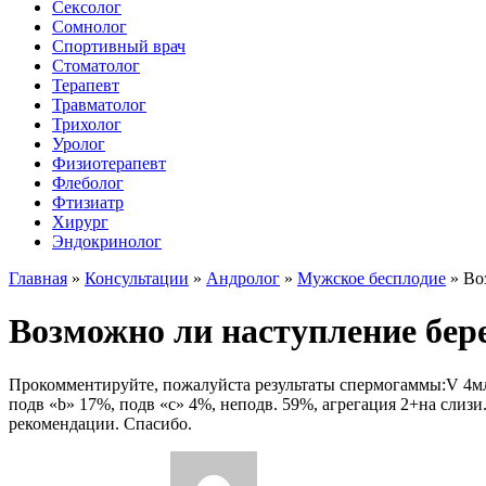
Сексолог
Сомнолог
Спортивный врач
Стоматолог
Терапевт
Травматолог
Трихолог
Уролог
Физиотерапевт
Флеболог
Фтизиатр
Хирург
Эндокринолог
Главная
»
Консультации
»
Андролог
»
Мужское бесплодие
»
Во
Возможно ли наступление бер
Прокомментируйте, пожалуйста результаты спермогаммы:V 4мл, к
подв «b» 17%, подв «c» 4%, неподв. 59%, агрегация 2+на сли
рекомендации. Спасибо.