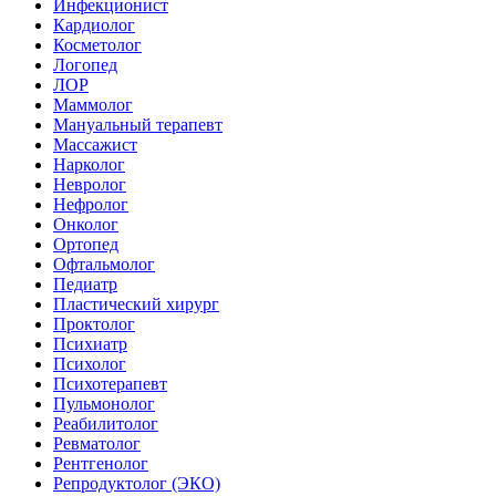
Инфекционист
Кардиолог
Косметолог
Логопед
ЛОР
Маммолог
Мануальный терапевт
Массажист
Нарколог
Невролог
Нефролог
Онколог
Ортопед
Офтальмолог
Педиатр
Пластический хирург
Проктолог
Психиатр
Психолог
Психотерапевт
Пульмонолог
Реабилитолог
Ревматолог
Рентгенолог
Репродуктолог (ЭКО)