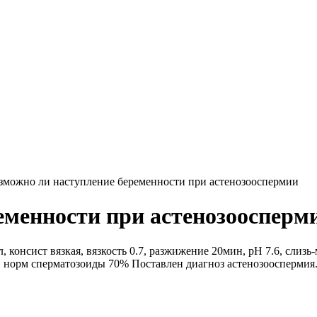
зможно ли наступление беременности при астенозооспермии
еменности при астенозоосперм
онсист вязкая, вязкость 0.7, разжижение 20мин, pH 7.6, слизь-
зи. норм сперматозоиды 70% Поставлен диагноз астенозоосперми