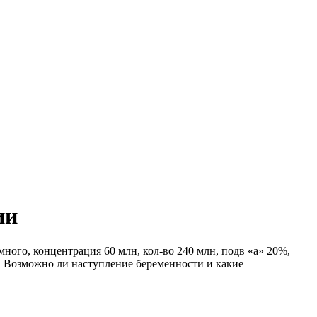
ии
много, концентрация 60 млн, кол-во 240 млн, подв «a» 20%,
я. Возможно ли наступление беременности и какие