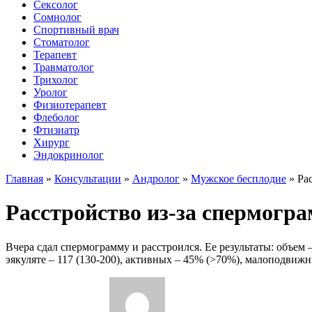
Сексолог
Сомнолог
Спортивный врач
Стоматолог
Терапевт
Травматолог
Трихолог
Уролог
Физиотерапевт
Флеболог
Фтизиатр
Хирург
Эндокринолог
Главная
»
Консультации
»
Андролог
»
Мужское бесплодие
»
Ра
Расстройство из-за спермогр
Вчера сдал спермограмму и расcтроился. Ее результаты: объем —
эякуляте – 117 (130-200), активных – 45% (>70%), малоподвижн