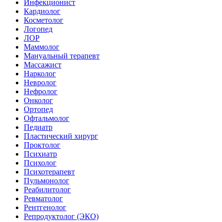
Инфекционист
Кардиолог
Косметолог
Логопед
ЛОР
Маммолог
Мануальный терапевт
Массажист
Нарколог
Невролог
Нефролог
Онколог
Ортопед
Офтальмолог
Педиатр
Пластический хирург
Проктолог
Психиатр
Психолог
Психотерапевт
Пульмонолог
Реабилитолог
Ревматолог
Рентгенолог
Репродуктолог (ЭКО)