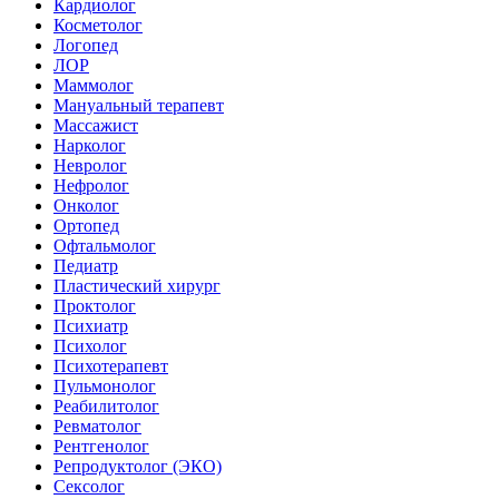
Кардиолог
Косметолог
Логопед
ЛОР
Маммолог
Мануальный терапевт
Массажист
Нарколог
Невролог
Нефролог
Онколог
Ортопед
Офтальмолог
Педиатр
Пластический хирург
Проктолог
Психиатр
Психолог
Психотерапевт
Пульмонолог
Реабилитолог
Ревматолог
Рентгенолог
Репродуктолог (ЭКО)
Сексолог