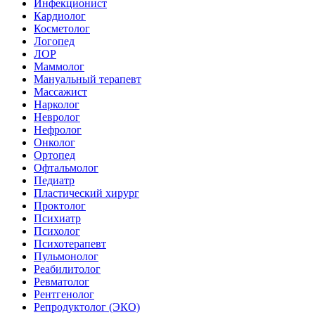
Инфекционист
Кардиолог
Косметолог
Логопед
ЛОР
Маммолог
Мануальный терапевт
Массажист
Нарколог
Невролог
Нефролог
Онколог
Ортопед
Офтальмолог
Педиатр
Пластический хирург
Проктолог
Психиатр
Психолог
Психотерапевт
Пульмонолог
Реабилитолог
Ревматолог
Рентгенолог
Репродуктолог (ЭКО)