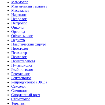
Маммолог
Мануальный терапевт
Массажист
Нарколог
Невролог
Нефролог
Онколог
Ортопед
Офтальмолог
Педиатр
Пластический хирург
Проктолог
Психиатр
Психолог
Психотерапевт
Пульмонолог
Реабилитолог
Ревматолог
Рентгенолог
Репродуктолог (ЭКО)
Сексолог
Сомнолог
Спортивный врач
Стоматолог
Терапевт