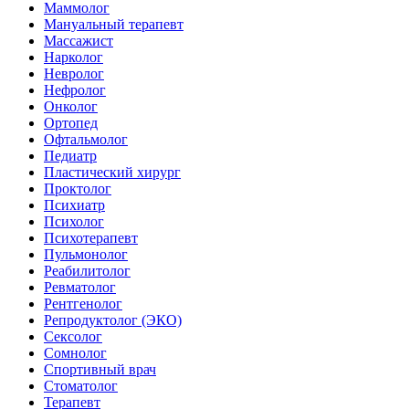
Маммолог
Мануальный терапевт
Массажист
Нарколог
Невролог
Нефролог
Онколог
Ортопед
Офтальмолог
Педиатр
Пластический хирург
Проктолог
Психиатр
Психолог
Психотерапевт
Пульмонолог
Реабилитолог
Ревматолог
Рентгенолог
Репродуктолог (ЭКО)
Сексолог
Сомнолог
Спортивный врач
Стоматолог
Терапевт