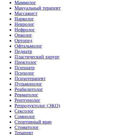
Маммолог
Мануальный терапевт
Массажист
Нарколог
Невролог
Нефролог
Онколог
Ортопед
Офтальмолог
Педиатр
Пластический хирург
Проктолог
Психиатр
Психолог
Психотерапевт
Пульмонолог
Реабилитолог
Ревматолог
Рентгенолог
Репродуктолог (ЭКО)
Сексолог
Сомнолог
Спортивный врач
Стоматолог
Терапевт