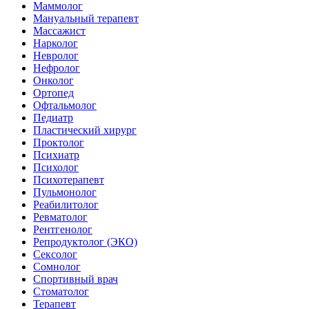
Маммолог
Мануальный терапевт
Массажист
Нарколог
Невролог
Нефролог
Онколог
Ортопед
Офтальмолог
Педиатр
Пластический хирург
Проктолог
Психиатр
Психолог
Психотерапевт
Пульмонолог
Реабилитолог
Ревматолог
Рентгенолог
Репродуктолог (ЭКО)
Сексолог
Сомнолог
Спортивный врач
Стоматолог
Терапевт