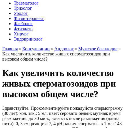
Травматолог
Трихолог
Уролог
Физиотерапевт
Флеболог
Фтизиатр
Хирург
Эндокринолог
Главная
»
Консультации
»
Андролог
»
Мужское бесплодие
»
Как увеличить количество живых сперматозоидов при
высоком общем числе?
Как увеличить количество
живых сперматозоидов при
высоком общем числе?
Здравствуйте. Прокомментируйте пожалуйста спермограмму
(30 лет): кол. эяк.: 5 мл, цвет: серовато-белый; мутная; время
разжижения: до 30 мин.; вязкость после разжижения (длина
нити): 0, 3 см; реакция: 7, 4 pH; колич. сперматоз. в 1 мл: 143