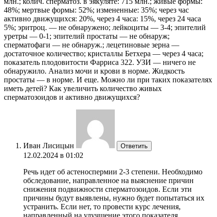
млн.; колич. сперматоз. в эякуляте: 715 млн.; живые формы:
48%; мертвые формы: 52%; измененные: 35%; через час
активно движущихся: 20%, через 4 часа: 15%, через 24 часа
5%; эритроц. — не обнаружено; лейкоциты — 3-4; эпителий
уретры — 0-1; эпителий простаты — не обнаруж;
сперматофаги — не обнаруж.; лецетиновые зерна —
достаточное количество; кристаллы Бетхера — через 4 часа;
показатель плодовитости Фарриса 322. УЗИ — ничего не
обнаружило. Анализ мочи и крови в норме. Жидкость
простаты — в норме. И еще. Можно ли при таких показателях
иметь детей? Как увеличить количество живых
сперматозоидов и активно движущихся?
Иван Лисицын
Ответить
12.02.2024 в 01:02
Речь идет об астеноспермии 2-3 степени. Необходимо
обследование, направленное на выяснение причин
снижения подвижности сперматозоидов. Если эти
причины будут выявлены, нужно будет попытаться их
устранить. Если нет, то провести курс лечения,
направленный на улучшение этого показателя.