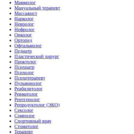
Маммолог
Мануальный терапевт
Массажист
Нарколог
Невролог
Нефролог
Онколог
Ортопед
Офтальмолог
Педиатр
Пластический хирург
Проктолог
Психиатр
Психолог
Психотерапевт
Пульмонолог
Реабилитолог
Ревматолог
Рентгенолог
Репродуктолог (ЭКО)
Сексолог
Сомнолог
Спортивный врач
Стоматолог
Терапевт