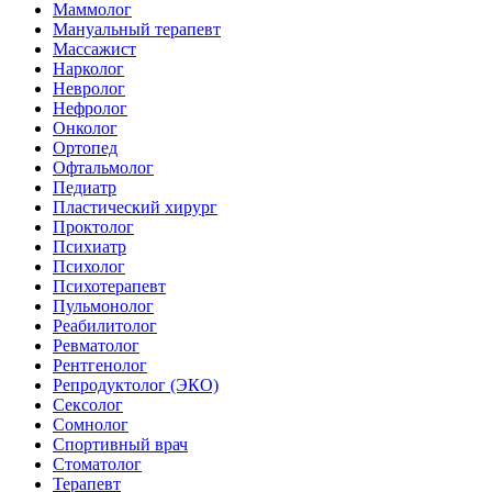
Маммолог
Мануальный терапевт
Массажист
Нарколог
Невролог
Нефролог
Онколог
Ортопед
Офтальмолог
Педиатр
Пластический хирург
Проктолог
Психиатр
Психолог
Психотерапевт
Пульмонолог
Реабилитолог
Ревматолог
Рентгенолог
Репродуктолог (ЭКО)
Сексолог
Сомнолог
Спортивный врач
Стоматолог
Терапевт