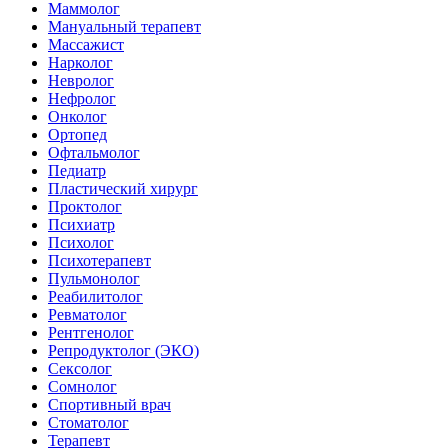
Маммолог
Мануальный терапевт
Массажист
Нарколог
Невролог
Нефролог
Онколог
Ортопед
Офтальмолог
Педиатр
Пластический хирург
Проктолог
Психиатр
Психолог
Психотерапевт
Пульмонолог
Реабилитолог
Ревматолог
Рентгенолог
Репродуктолог (ЭКО)
Сексолог
Сомнолог
Спортивный врач
Стоматолог
Терапевт